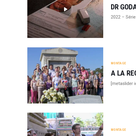
DR GODA
2022 – Séri
MONTAGE
A LA RE
[metaslider 
MONTAGE