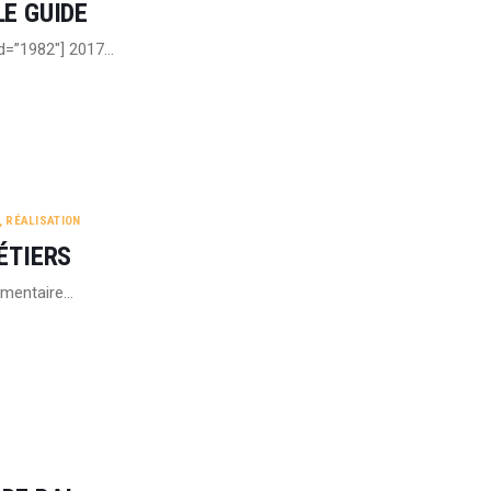
LE GUIDE
id=”1982″] 2017…
,
RÉALISATION
MÉTIERS
mentaire…