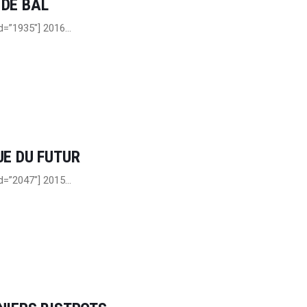
DE BAL
id=”1935″] 2016…
UE DU FUTUR
id=”2047″] 2015…