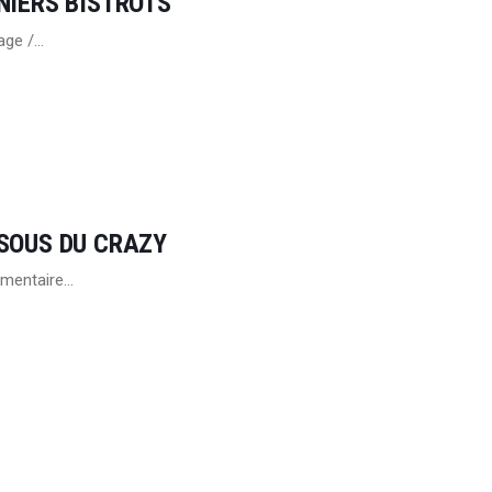
NIERS BISTROTS
age /…
SOUS DU CRAZY
mentaire…