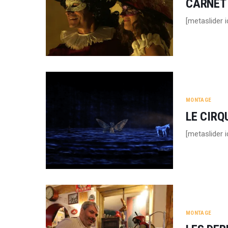
CARNET 
[metaslider 
MONTAGE
LE CIRQ
[metaslider 
MONTAGE