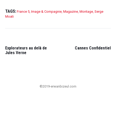
TAGS:
France 5
,
Image & Compagnie
,
Magazine
,
Montage
,
Serge
Moati
POST
NAVIGATION
PRÉCÉDENT:
SUI
Explorateurs au delà de
Cannes Confidentiel
Jules Verne
©2019-erwanbizeul.com