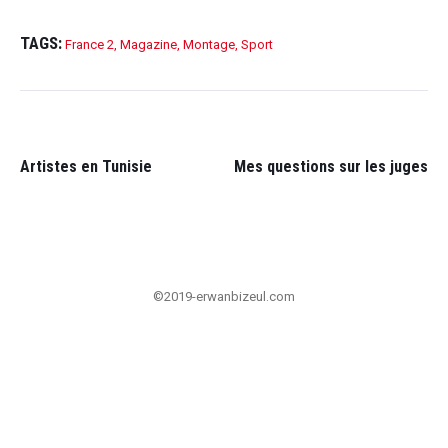
TAGS:
France 2
,
Magazine
,
Montage
,
Sport
POST
NAVIGATION
PRÉCÉDENT:
SUI
Artistes en Tunisie
Mes questions sur les juges
©2019-erwanbizeul.com